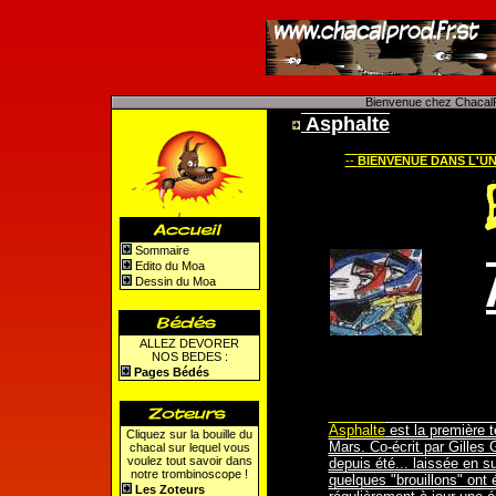
Bienvenue chez ChacalP
Asphalte
--
BIENVENUE DANS L'UN
Sommaire
Edito du Moa
Dessin du Moa
ALLEZ DEVORER
NOS BEDES :
Pages Bédés
Asphalte
est la première 
Cliquez sur la bouille du
Mars. Co-écrit par Gille
chacal sur lequel vous
voulez tout savoir dans
depuis été... laissée en 
notre trombinoscope !
quelques "brouillons" ont 
Les Zoteurs