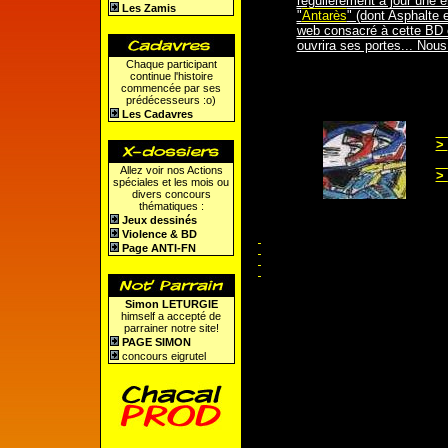
régulièrement à jour une
Les Zamis
"
Antarès
" (dont Asphalte e
web consacré à cette BD e
ouvrira ses portes... Nous
Chaque participant
continue l'histoire
commencée par ses
prédécesseurs :o)
Les Cadavres
>
Allez voir nos Actions
>
spéciales et les mois ou
divers concours
thématiques :
Jeux dessinés
Violence & BD
Page ANTI-FN
Simon LETURGIE
himself a accepté de
parrainer notre site!
PAGE SIMON
concours eigrutel