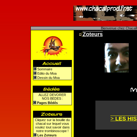
Bienvenue chez ChacalP
Zoteurs
Sommaire
Edito du Moa
Dessin du Moa
ALLEZ DEVORER
NOS BEDES :
Pages Bédés
>
LES HI
Cliquez sur la bouille du
chacal sur lequel vous
voulez tout savoir dans
notre trombinoscope !
Les Zoteurs