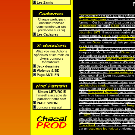
Les Zamis
Godjesgrefert
n’est pas. Ou plus précisém
Chaque participant
Chaman portuguais
pour un nombre restr
flamme... Cet être asservi à sa toute p
continue l'histoire
Desmazières
etc, hurlé
Godje
par ses dis
commencée par ses
En ce nom réside son essence, un ego
prédécesseurs :o)
décembre 1978
, il vécut sans trouble 
Les Cadavres
premier contact,
pileux
, avec
Nairolf
. Pu
s’effondrer une partie de la
faculté de dr
deux ans
Orcos
, oeuvre géniale perpétu
qu'y'a des images.
Hélas
un tel destin ne pouvait laisser le
Allez voir nos Actions
attaques du Mal, le scénario d’
Orcos
fut 
spéciales et les mois ou
fut interdit de dessin (trop dangereux), c
divers concours
fois par les sbires d’
Antarès Productions
thématiques :
Il devra désormais se contenter d’écrire
cerveau arrachée aux flammes, conserv
Jeux dessinés
baignant dans du formol. On soupçonna
Violence & BD
chefs d’oeuvres des
Histoires poilantes
,
Page ANTI-FN
démangeait d'un façon insupportable le
ses délires futurs...
La boîte fut généreusement hébergée 
conchierches vaudou
, mais rapidement s
venger. Alors qu’en
2003
les câbles Inte
Simon LETURGIE
infiltre
ChacalProd Networks
par l’intérie
himself a accepté de
parvenir de fausses informations sur u
parrainer notre site!
En revanche, vouant une éternelle admir
détourner les fonds secrets d’un grand n
PAGE SIMON
les pools de trésorerie. Surnommé
Netgr
concours eigrutel
présidèrent au rachat de Yoplait, Durex, 
communication particulièrement compétit
En
2025
Nairolf lui rend, dans un accès
sera brûlé six fois, mais le battra au lan
plus tard à souffrir son calvaire, et lui i
ChacalProd
pendant moult années, jusqu
par un
esquimau fou furieux
et tricenten