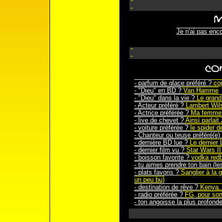
Je n'ai pas enco
- parfum de glace préféré ?
co
- "Dieu" en BD ?
Van Hamme
- "Dieu" dans la vie ?
Le grand 
- Acteur préféré ?
Lambert Wilso
- Actrice préférée ?
Ma femme. 
- live de chevet ?
Ainsi parlait
- voiture préférée ?
le spider d
- Chanteur ou teuse préféré(e)
- dernière BD lue ?
Le dernier 
- dernier film vu ?
Star Wars II.
- boisson favorite ?
vodka redbu
- tu aimes prendre ton bain (le
- plats favoris ?
Sanglier à la g
un peu bu)
- destination de rêve ?
Kenya. 
- radio préférée ?
FG, pour son
- ton angoisse la plus profond