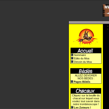
Sommaire
Edito du Moa
Dessin du Moa
ALLEZ DEVORER
NOS BEDES :
Pages Bédés
Cliquez sur la bouille du
chacal sur lequel vous
voulez tout savoir dans
notre trombinoscope !
Les Zoteurs !