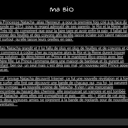
a Princesse Natacha, alias Hennecé, a pour la première fois crié à la face du
onde en 1973, sous le regard admiratif de ses parents, le Roi et la Reine, do
 Très tôt, ils comprirent que pour la faire taire et avoir enfin la paix, il fallait lui
onner des feuilles et des crayons afin qu’elle laisse éclater son talent naissan
t surtout, qu’elle laisse leurs oreilles en paix.
ais Natacha grandit et il lui fallu de plus en plus de feuilles et de crayons et 
 commencé à coûter cher au royaume alors le Roi et la Reine durent trouver
ne solution : ils dénichèrent un Prince et le marièrent illico presto avec leur
hère fille. Le Prince l’emmena dans une maison de banlieue et ils eurent un
nfant, ben oui, un seul mais c’est déjà pas mal, un nouveau petit Prince appe
ucas.
ref, lorsque Natacha découvrit Internet, ce fut une nouvelle révélation et à fo
e surfer, elle finit par découvrir une bande de chacaux qui, ma foi, lui parurent
rès sympas . La nouvelle copine de Natacha, Kylen ( une mercenaire
encontrée au hasard des chemins, elle poursuivait un vampire et est tombée
ur Natacha, alors elles ont sympathisé et puis….etc. etc.), étant de cet avis,
es deux joyeuses amies se joignirent à la bande de rigolards pour de nouvelle
ventures…