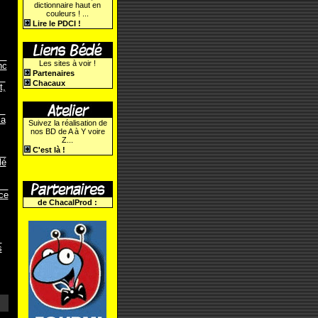
dictionnaire haut en
couleurs ! ...
Lire le PDCI !
Les sites à voir !
nc
Partenaires
Chacaux
t,
ça
Suivez la réalisation de
nos BD de A à Y voire
Z...
C'est là !
lé
rce
de ChacalProd :
s