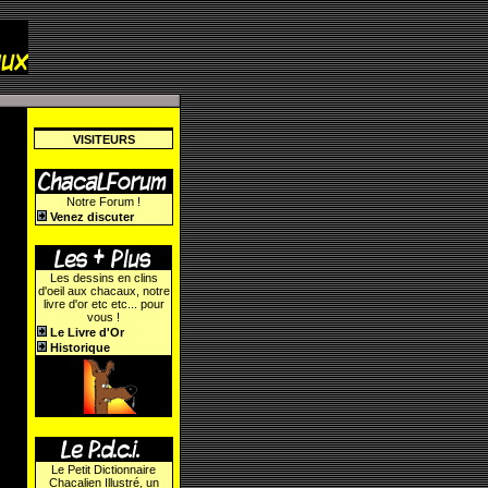
VISITEURS
Notre Forum !
Venez discuter
Les dessins en clins
d'oeil aux chacaux, notre
livre d'or etc etc... pour
vous !
Le Livre d'Or
Historique
Le Petit Dictionnaire
Chacalien Illustré, un