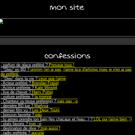
- parfum de glace préféré ?
Presque tous !
- "Dieu" en BD ?
ummm j'en ai pas, j'aime bcp d'artistes mais je n'en ai pas
de préféré.
- "Dieu" dans la vie ?
ceux que j'aime
- Acteur préféré ?
Brendan Fraser
- Actrice préférée ?
Kate Winslet
- live de chevet ?
Harry Potter
- voiture préférée ?
la mienne
- Chanteur ou teuse préféré(e) ?
sais pas :-p
- dernière BD lue ?
Marlysa
- dernier film vu ?
Les Deux Tours
- boisson favorite ?
eau
- tu aimes prendre ton bain (les chacaux et l'eau...) ?
LOL oui j'aime bien ;-)
- plats favoris ?
trop :-p
- destination de rêve ?
trop aussi !
- radio préférée ?
aucune