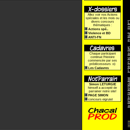
Allez voir nos Actions
spéciales et les mois ou
divers concours
L
thématiques :
m
Actions spé..
.
Violence et BD
d
ANTI-FN
e
M
a
Chaque participant
continue l'histoire
u
commencée par ses
c
prédécesseurs :o)
e
Les Cadavres
L
B
d
Simon LETURGIE
himself a accepté de
t
parrainer notre site!
r
PAGE SIMON
s
concours eigrutel
l
a