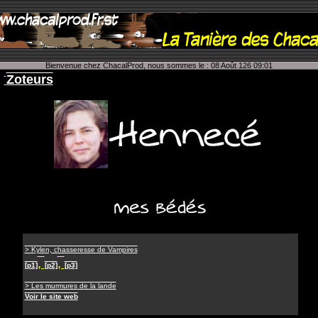
Bienvenue chez ChacalProd, nous sommes le : 08 Août 126 09:01
Zoteurs
> Kylen, chasseresse de Vampires
,
,
[p1]
[p2]
[p3]
> Les murmures de la lande
Voir le site web