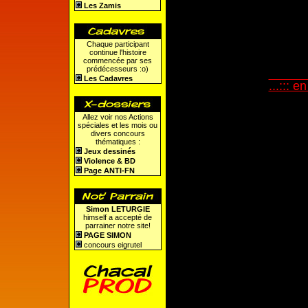
Les Zamis
Chaque participant
continue l'histoire
commencée par ses
prédécesseurs :o)
Les Cadavres
...::: e
Allez voir nos Actions
spéciales et les mois ou
divers concours
thématiques :
Jeux dessinés
Violence & BD
Page ANTI-FN
Simon LETURGIE
himself a accepté de
parrainer notre site!
PAGE SIMON
concours eigrutel