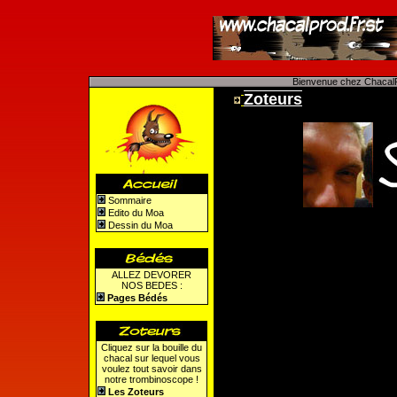
Bienvenue chez ChacalP
Zoteurs
Sommaire
Edito du Moa
Dessin du Moa
ALLEZ DEVORER
NOS BEDES :
Pages Bédés
Cliquez sur la bouille du
chacal sur lequel vous
voulez tout savoir dans
notre trombinoscope !
Les Zoteurs